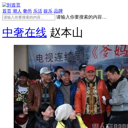
首页
潮人
奢尚
乐活
娱乐
品牌
请输入你要搜索的内容…
中奢在线
赵本山