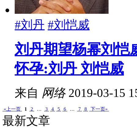
#刘丹
#刘恺威
刘丹期望杨幂刘恺
怀孕:刘丹 刘恺威
来自
网络
2019-03-15 1
«上一页
1
2
…
3
4
5
6
…
7
8
下一页»
最新文章