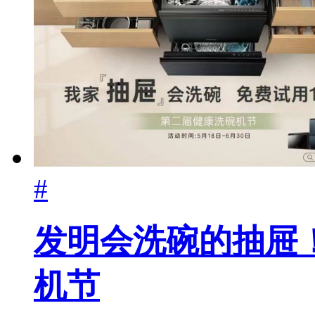
#
发明会洗碗的抽屉
机节