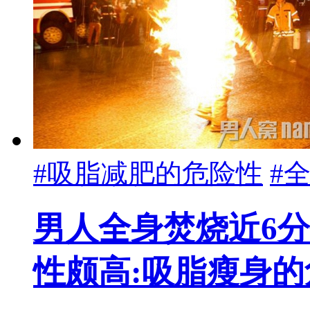
#吸脂减肥的危险性
#
男人全身焚烧近6分
性颇高:吸脂瘦身的