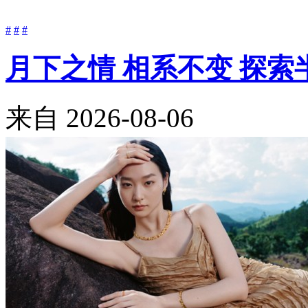
#
#
#
月下之情 相系不变 探索半
来自
2026-08-06