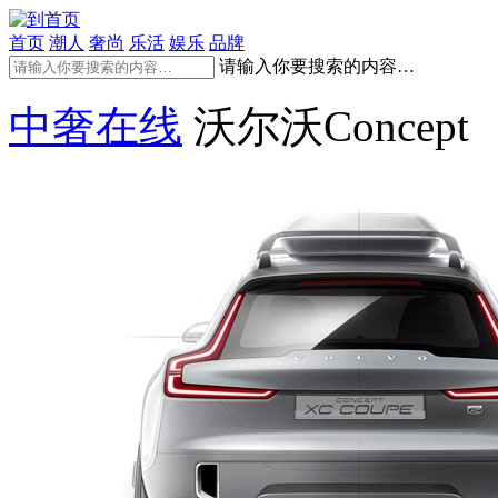
首页
潮人
奢尚
乐活
娱乐
品牌
请输入你要搜索的内容…
中奢在线
沃尔沃Concept