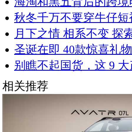
海淘和黑五背后的跨境
秋冬千万不要穿牛仔短
月下之情 相系不变 探索
圣诞在即 40款惊喜礼
别瞧不起国货，这 9 
相关推荐