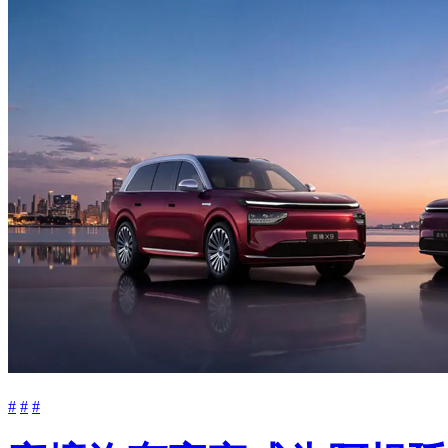
#
#
#