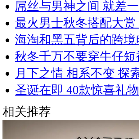
屌丝与男神之间 就差
最火男士秋冬搭配大赏
海淘和黑五背后的跨境
秋冬千万不要穿牛仔短
月下之情 相系不变 探索
圣诞在即 40款惊喜礼
相关推荐