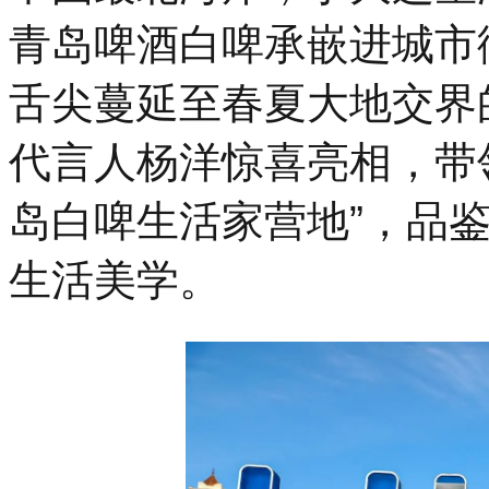
青岛啤酒白啤承嵌进城市
舌尖蔓延至春夏大地交界
代言人杨洋惊喜亮相，带
岛白啤生活家营地”，品
生活美学。