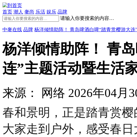
首页
潮人
奢尚
乐活
娱乐
品牌
请输入你要搜索的内容…
中奢在线
品牌
杨洋倾情助阵！ 青岛啤酒白啤“踏青赏樱游大连
杨洋倾情助阵！ 青
连”主题活动暨生活
来源： 网络
2026年04月30
春和景明，正是踏青赏樱
大家走到户外，感受春日