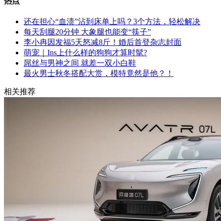
热点
还在担心“血渍”沾到床单上吗？3个方法，轻松解决
每天刮腿20分钟 大象腿也能变“筷子”
李小冉因发福5天怒减8斤！婚后首登杂志封面
萌宠｜Ins上什么样的狗狗才算时髦?
屌丝与男神之间 就差一双小白鞋
最火男士秋冬搭配大赏，模特竟然是他？！
相关推荐