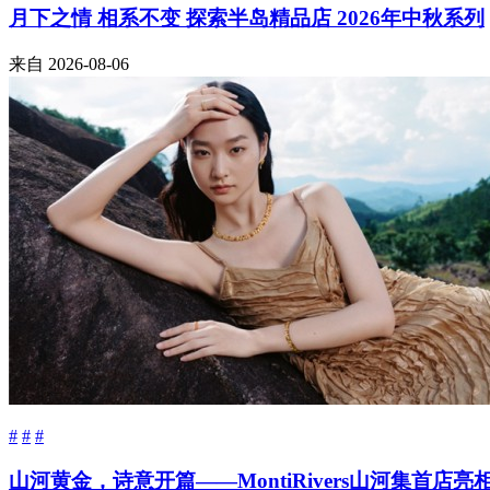
月下之情 相系不变 探索半岛精品店 2026年中秋系列
来自
2026-08-06
#
#
#
山河黄金，诗意开篇——MontiRivers山河集首店