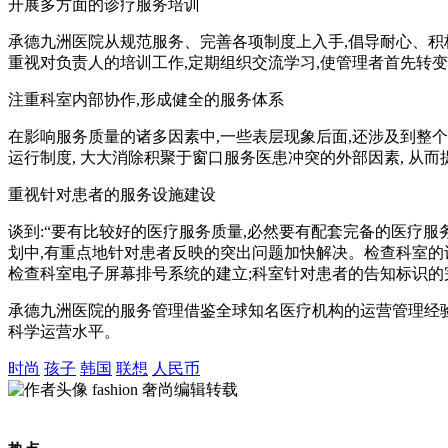
开展多方面的诊疗服务培训
承德九洲医院从规范服务、完善各项制度上入手,倡导耐心、积
重视对负责人的培训工作,定期组织交流学习,使管理者首先转
注重科室内部协作,形成健全的服务体系
在影响服务质量的诸多因素中,一些表层现象后面,还涉及到整
运行制度, 大大消除积聚于窗口服务医患冲突的外部因素, 从
重视针对患者的服务设施建设
谈到:“要有比较好的医疗服务质量,必然要有配套完备的医疗
划中,有重点地针对患者反映的突出问题加快解决。检查科室的
检查科室电子屏幕排号系统的建立;科室针对患者的告知标识的
承德九洲医院的服务管理借鉴全球知名医疗机构的运营管理经验
科学运营水平。
时尚
孩子
韩国
联想
人民币
fashion
奢尚编辑转载